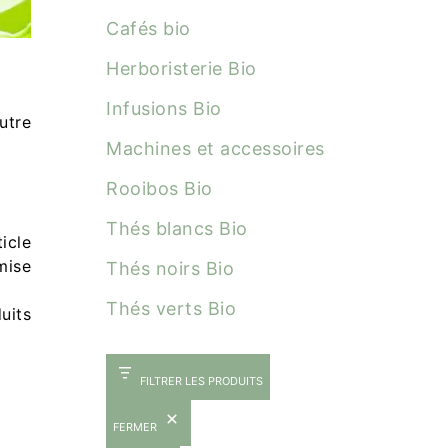
Cafés bio
Herboristerie Bio
Infusions Bio
tre
Machines et accessoires
Rooibos Bio
Thés blancs Bio
icle
mise
Thés noirs Bio
Thés verts Bio
uits
FILTRER LES PRODUITS
FERMER