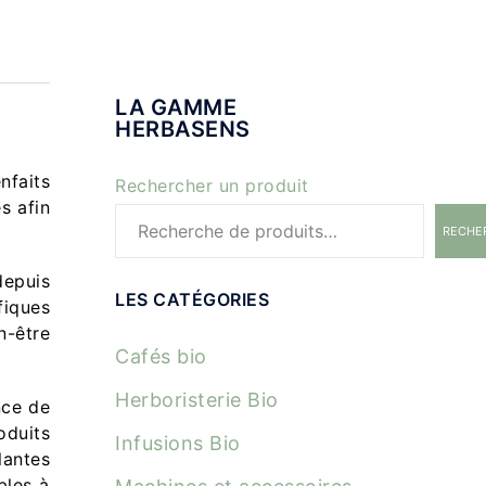
LA GAMME
HERBASENS
nfaits
Rechercher un produit
s afin
RECHE
depuis
LES CATÉGORIES
fiques
n-être
Cafés bio
Herboristerie Bio
nce de
oduits
Infusions Bio
lantes
bles à