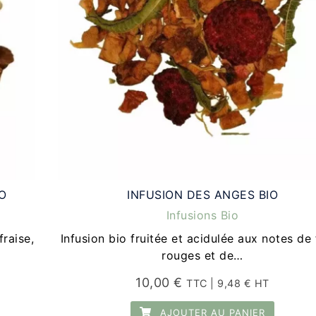
O
INFUSION DES ANGES BIO
Infusions Bio
raise,
Infusion bio fruitée et acidulée aux notes de 
rouges et de…
10,00
€
TTC |
9,48
€
HT
AJOUTER AU PANIER