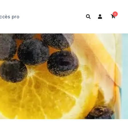
0
ccès pro