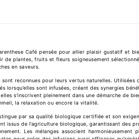
renthese Café pensée pour allier plaisir gustatif et bie
r de plantes, fruits et fleurs soigneusement sélectionné
iches en saveurs.
ns sont reconnues pour leurs vertus naturelles. Utilisées 
étés lorsqu’elles sont infusées, créant des synergies béné
e, elles s’inscrivent pleinement dans une démarche de bie
eil, la relaxation ou encore la vitalité.
tingue par sa qualité biologique certifiée et son exige
nt issus de l’agriculture biologique, garantissant des pr
ronnement. Les mélanges associent harmonieusement p
cates pour créer des infusions aussi efficaces qu’agréa