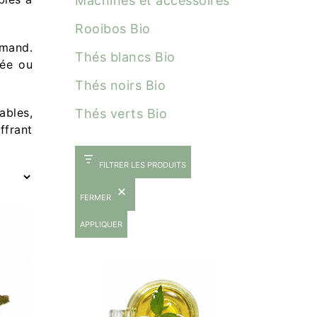
Machines et accessoires
Rooibos Bio
rmand.
Thés blancs Bio
née ou
Thés noirs Bio
ables,
Thés verts Bio
ffrant
FILTRER LES PRODUITS
FERMER
APPLIQUER